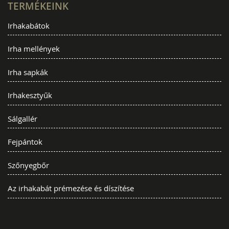
TERMÉKEINK
Irhakabátok
Irha mellények
Irha sapkák
Irhakesztyűk
Sálgallér
Fejpántok
Szőnyegbőr
Az irhakabát prémezése és díszítése