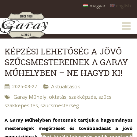
magyar
english
KÉPZÉSI LEHETŐSÉG A JÖVŐ
SZŰCSMESTEREINEK A GARAY
MŰHELYBEN – NE HAGYD KI!
2025-03-27
Aktualitások
Garay Műhely
oktatás
szakképzés
szűcs
,
,
,
szakképesítés
szűcsmesterség
,
A Garay Műhelyben fontosnak tartjuk a hagyományos
mesterségek megőrzését és továbbadását a jövő
generációinak.
Most kiváló lehetőség nyílik mindazok