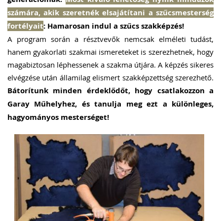
számára, akik szeretnék elsajátítani a szűcsmesterség
fortélyait
: Hamarosan indul a szűcs szakképzés!
A program során a résztvevők nemcsak elméleti tudást,
hanem gyakorlati szakmai ismereteket is szerezhetnek, hogy
magabiztosan léphessenek a szakma útjára. A képzés sikeres
elvégzése után államilag elismert szakképzettség szerezhető.
Bátorítunk minden érdeklődőt, hogy csatlakozzon a
Garay Műhelyhez, és tanulja meg ezt a különleges,
hagyományos mesterséget!