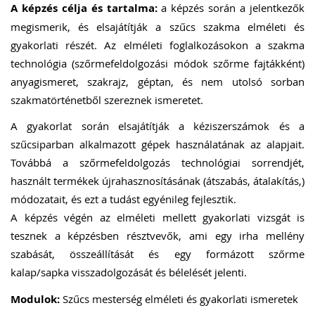
A képzés célja és tartalma:
a képzés során a jelentkezők
megismerik, és elsajátítják a szűcs szakma elméleti és
gyakorlati részét. Az elméleti foglalkozásokon a szakma
technológia (szőrmefeldolgozási módok szőrme fajtákként)
anyagismeret, szakrajz, géptan, és nem utolsó sorban
szakmatörténetből szereznek ismeretet.
A gyakorlat során elsajátítják a kéziszerszámok és a
szűcsiparban alkalmazott gépek használatának az alapjait.
Továbbá a szőrmefeldolgozás technológiai sorrendjét,
használt termékek újrahasznosításának (átszabás, átalakítás,)
módozatait, és ezt a tudást egyénileg fejlesztik.
A képzés végén az elméleti mellett gyakorlati vizsgát is
tesznek a képzésben résztvevők, ami egy irha mellény
szabását, összeállítását és egy formázott szőrme
kalap/sapka visszadolgozását és bélelését jelenti.
Modulok:
Szűcs mesterség elméleti és gyakorlati ismeretek