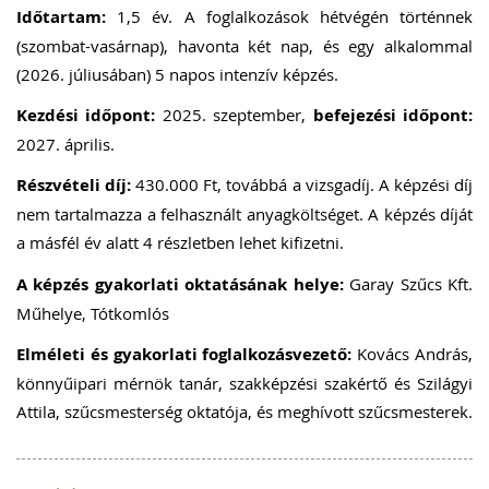
Időtartam:
1,5 év. A foglalkozások hétvégén történnek
(szombat-vasárnap), havonta két nap, és egy alkalommal
(2026. júliusában) 5 napos intenzív képzés.
Kezdési időpont:
2025. szeptember,
befejezési időpont:
2027. április.
Részvételi díj:
430.000 Ft, továbbá a vizsgadíj. A képzési díj
nem tartalmazza a felhasznált anyagköltséget. A képzés díját
a másfél év alatt 4 részletben lehet kifizetni.
A képzés gyakorlati oktatásának helye:
Garay Szűcs Kft.
Műhelye, Tótkomlós
Elméleti és gyakorlati foglalkozásvezető:
Kovács András,
könnyűipari mérnök tanár, szakképzési szakértő és Szilágyi
Attila, szűcsmesterség oktatója, és meghívott szűcsmesterek.