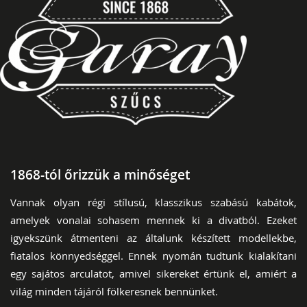
1868-tól őrizzük a minőséget
Vannak olyan régi stílusú, klasszikus szabású kabátok,
amelyek vonalai sohasem mennek ki a divatból. Ezeket
igyekszünk átmenteni az általunk készített modellekbe,
fiatalos könnyedséggel. Ennek nyomán tudtunk kialakítani
egy sajátos arculatot, amivel sikereket értünk el, amiért a
világ minden tájáról fölkeresnek bennünket.