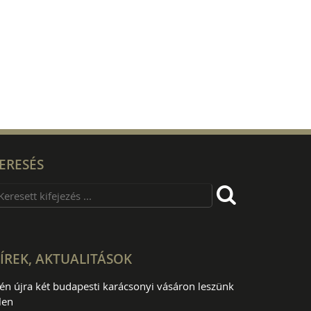
ERESÉS
ÍREK, AKTUALITÁSOK
dén újra két budapesti karácsonyi vásáron leszünk
len