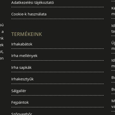
Adatkezelési tájékoztató
K
m
Cookie-k használata
sú
I
t
 a
TERMÉKEINK
nk
Új
Irhakabátok
ek
m
t,
Irha mellények
en
Id
m
Irha sapkák
B
Irhakesztyűk
B
Sálgallér
Mi
Fejpántok
v
Szőnyegbőr