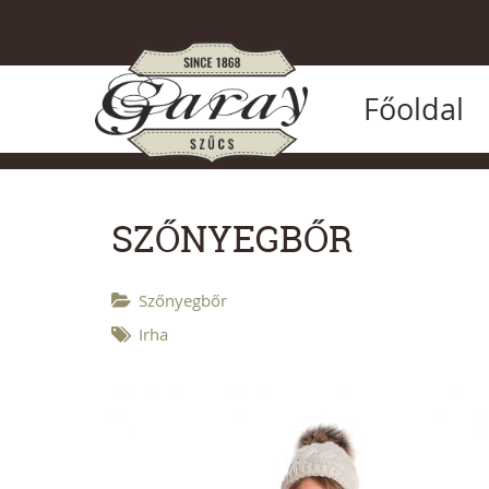
Főoldal
SZŐNYEGBŐR
Szőnyegbőr
Irha