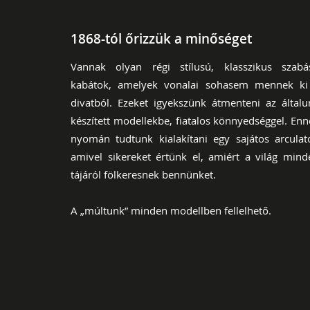
1868-tól őrizzük a minőséget
Vannak olyan régi stílusú, klasszikus szabá
kabátok, amelyek vonalai sohasem mennek ki
divatból. Ezeket igyekszünk átmenteni az általu
készített modellekbe, fiatalos könnyedséggel. Enn
nyomán tudtunk kialakítani egy sajátos arculato
amivel sikereket értünk el, amiért a világ mind
tájáról fölkeresnek bennünket.
A „múltunk” minden modellben fellelhető.