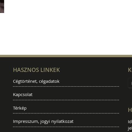
HASZNOS LINKEK
K
Cégtörténet, cégadatok
Kapcsolat
Térkép
H
Impresszum, jogyi nyilatkozat
I
je