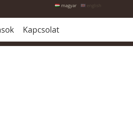
magyar
english
ások
Kapcsolat