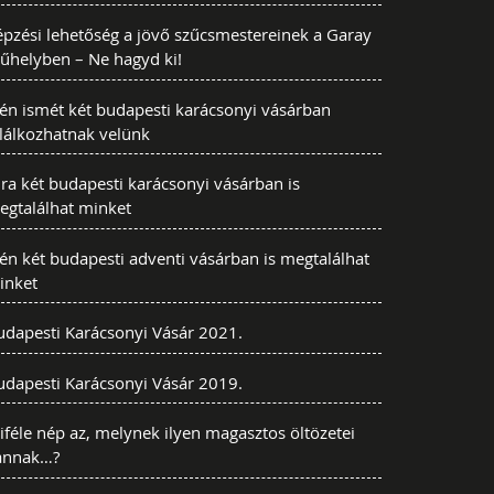
épzési lehetőség a jövő szűcsmestereinek a Garay
űhelyben – Ne hagyd ki!
dén ismét két budapesti karácsonyi vásárban
alálkozhatnak velünk
ra két budapesti karácsonyi vásárban is
egtalálhat minket
én két budapesti adventi vásárban is megtalálhat
inket
udapesti Karácsonyi Vásár 2021.
udapesti Karácsonyi Vásár 2019.
féle nép az, melynek ilyen magasztos öltözetei
annak…?