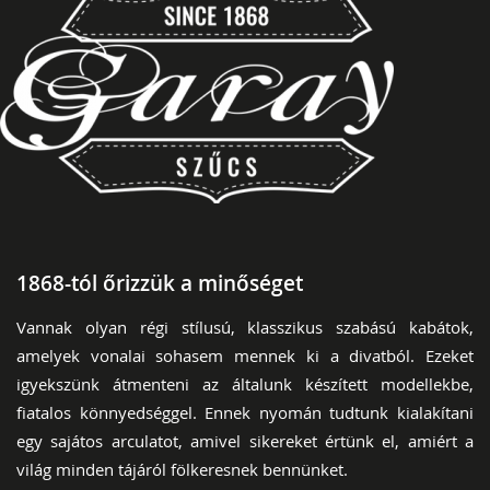
1868-tól őrizzük a minőséget
Vannak olyan régi stílusú, klasszikus szabású kabátok,
amelyek vonalai sohasem mennek ki a divatból. Ezeket
igyekszünk átmenteni az általunk készített modellekbe,
fiatalos könnyedséggel. Ennek nyomán tudtunk kialakítani
egy sajátos arculatot, amivel sikereket értünk el, amiért a
világ minden tájáról fölkeresnek bennünket.