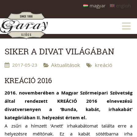
magyar
english
SIKER A DIVAT VILÁGÁBAN
2017-05-23
Aktualitások
kreáció
KREÁCIÓ 2016
2016. novemberében a Magyar Szőrmeipari Szövetség
által rendezett KREÁCIÓ 2016 elnevezésű
divatversenyen a ‘Bunda, kabát, irhakabát’
kategóriában II. helyezést értem el.
A zsűri a hímzett ‘Anett’ irhakabátomat találta erre a
helyezésre méltónak. Ez a kabát sötétbarna irha