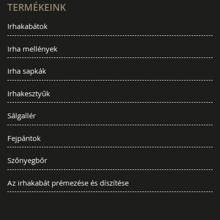
TERMÉKEINK
Irhakabátok
Irha mellények
Irha sapkák
Irhakesztyűk
Sálgallér
Fejpántok
Szőnyegbőr
Az irhakabát prémezése és díszítése