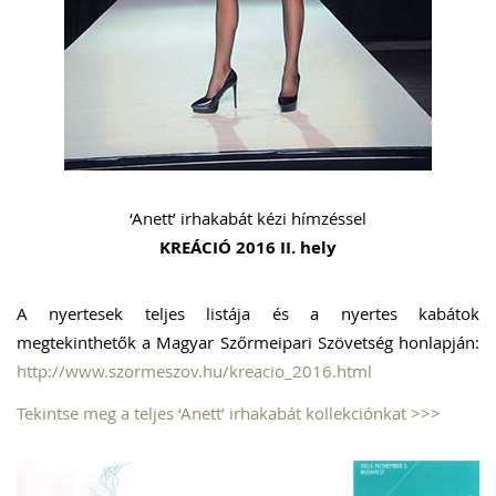
‘Anett’ irhakabát kézi hímzéssel
KREÁCIÓ 2016 II. hely
A nyertesek teljes listája és a nyertes kabátok
megtekinthetők a Magyar Szőrmeipari Szövetség honlapján:
http://www.szormeszov.hu/kreacio_2016.html
Tekintse meg a teljes ‘Anett’ irhakabát kollekciónkat >>>