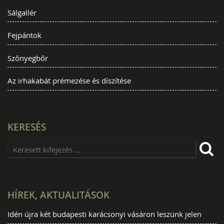
Sálgallér
Fejpántok
Szőnyegbőr
Az irhakabát prémezése és díszítése
KERESÉS
HÍREK, AKTUALITÁSOK
Idén újra két budapesti karácsonyi vásáron leszünk jelen