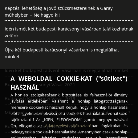
Képzési lehetőség a jövő szűcsmestereinek a Garay
műhelyben – Ne hagyd ki!
Idén ismét két budapesti karácsonyi vásárban találkozhatnak
velünk
Újra két budapesti karácsonyi vásárban is megtalálhat
minket
Idén két budapesti adventi vásárban is megtalálhat minket
A WEBOLDAL COKKIE-KAT ("sütiket")
Budapesti Karácsonyi Vásár 2021.
HASZNÁL
A honlap szolgáltatásaink biztosítása és felhasználói élmény
Budapesti Karácsonyi Vásár 2019.
javítása érdekében, valamint a honlap látogatottságának
mérésére cookie-kat használ! Kérjük, hogy a honlap használata
Miféle nép az, melynek ilyen magasztos öltözetei vannak…?
előtt figyelmesen olvassa el a cookie-k használatára vonatkozó
tájékoztatót! Az „IGEN, ELFOGADOM” gomb megnyomásával
Ön elfogadja az
Adatkezelési tájékoztató
ban foglaltakat és
Budapesti Karácsonyi Vásár 2018.
beleegyezik a cookie-k használatába. Amennyiben csak a honlap