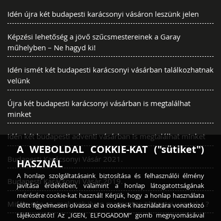
Idén újra két budapesti karácsonyi vásáron leszünk jelen
Képzési lehetőség a jövő szűcsmestereinek a Garay
műhelyben – Ne hagyd ki!
Idén ismét két budapesti karácsonyi vásárban találkozhatnak
velünk
Újra két budapesti karácsonyi vásárban is megtalálhat
minket
Idén két budapesti adventi vásárban is megtalálhat minket
A WEBOLDAL COKKIE-KAT ("sütiket")
Budapesti Karácsonyi Vásár 2021.
HASZNÁL
A honlap szolgáltatásaink biztosítása és felhasználói élmény
Budapesti Karácsonyi Vásár 2019.
javítása érdekében, valamint a honlap látogatottságának
mérésére cookie-kat használ! Kérjük, hogy a honlap használata
Miféle nép az, melynek ilyen magasztos öltözetei vannak…?
előtt figyelmesen olvassa el a cookie-k használatára vonatkozó
tájékoztatót! Az „IGEN, ELFOGADOM” gomb megnyomásával