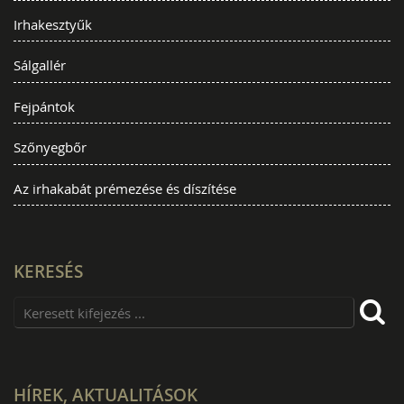
Irhakesztyűk
Sálgallér
Fejpántok
Szőnyegbőr
Az irhakabát prémezése és díszítése
KERESÉS
HÍREK, AKTUALITÁSOK