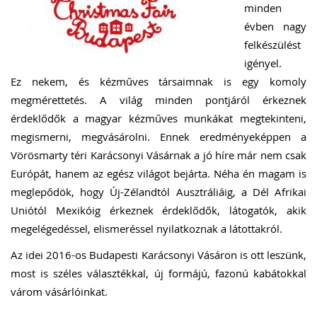
minden
évben nagy
felkészülést
igényel.
Ez nekem, és kézműves társaimnak is egy komoly
megmérettetés. A világ minden pontjáról érkeznek
érdeklődők a magyar kézműves munkákat megtekinteni,
megismerni, megvásárolni. Ennek eredményeképpen a
Vörösmarty téri Karácsonyi Vásárnak a jó híre már nem csak
Európát, hanem az egész világot bejárta. Néha én magam is
meglepődök, hogy Új-Zélandtól Ausztráliáig, a Dél Afrikai
Uniótól Mexikóig érkeznek érdeklődők, látogatók, akik
megelégedéssel, elismeréssel nyilatkoznak a látottakról.
Az idei 2016-os Budapesti Karácsonyi Vásáron is ott leszünk,
most is széles választékkal, új formájú, fazonú kabátokkal
várom vásárlóinkat.