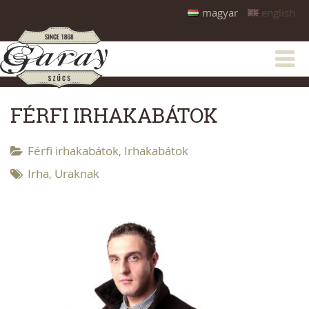
magyar
english
FÉRFI IRHAKABÁTOK
Férfi irhakabátok
Irhakabátok
,
Irha
Uraknak
,