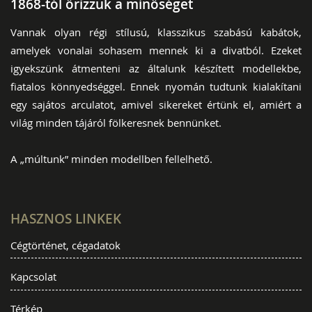
1868-tól őrizzük a minőséget
Vannak olyan régi stílusú, klasszikus szabású kabátok,
amelyek vonalai sohasem mennek ki a divatból. Ezeket
igyekszünk átmenteni az általunk készített modellekbe,
fiatalos könnyedséggel. Ennek nyomán tudtunk kialakítani
egy sajátos arculatot, amivel sikereket értünk el, amiért a
világ minden tájáról fölkeresnek bennünket.
A „múltunk” minden modellben fellelhető.
HASZNOS LINKEK
Cégtörténet, cégadatok
Kapcsolat
Térkép