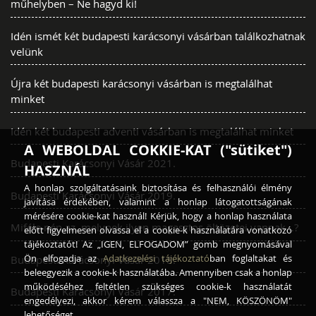
műhelyben – Ne hagyd ki!
Idén ismét két budapesti karácsonyi vásárban találkozhatnak
velünk
Újra két budapesti karácsonyi vásárban is megtalálhat
minket
Idén két budapesti adventi vásárban is megtalálhat minket
A WEBOLDAL COKKIE-KAT ("sütiket")
Budapesti Karácsonyi Vásár 2021.
HASZNÁL
A honlap szolgáltatásaink biztosítása és felhasználói élmény
Budapesti Karácsonyi Vásár 2019.
javítása érdekében, valamint a honlap látogatottságának
mérésére cookie-kat használ! Kérjük, hogy a honlap használata
Miféle nép az, melynek ilyen magasztos öltözetei vannak…?
előtt figyelmesen olvassa el a cookie-k használatára vonatkozó
tájékoztatót! Az „IGEN, ELFOGADOM” gomb megnyomásával
Ön elfogadja az
Adatkezelési tájékoztató
ban foglaltakat és
Budapesti Karácsonyi Vásár 2018.
beleegyezik a cookie-k használatába. Amennyiben csak a honlap
működéséhez feltétlen szükséges cookie-k használatát
Budapesti Karácsonyi Vásár 2017.
engedélyezi, akkor kérem válassza a "NEM, KÖSZÖNÖM"
lehetőséget.