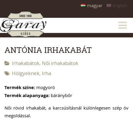
magyar
english
ANTÓNIA IRHAKABÁT
Irhakabátok
Női irhakabátok
,
Hölgyeknek
Irha
,
Termék színe:
mogyoró
Termék alapanyaga:
báránybőr
Női rövid irhakabát, a karcsúsításnál különlegesen szép öv
megoldással.