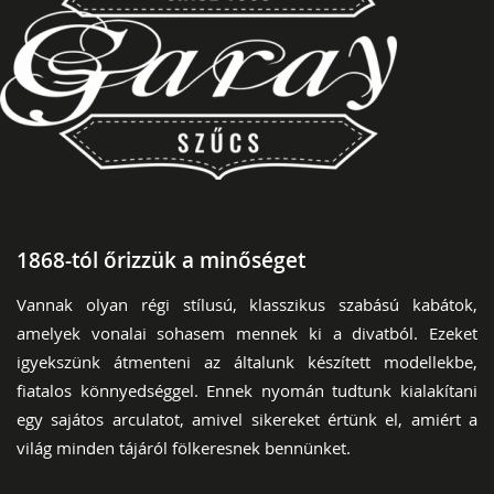
1868-tól őrizzük a minőséget
Vannak olyan régi stílusú, klasszikus szabású kabátok,
amelyek vonalai sohasem mennek ki a divatból. Ezeket
igyekszünk átmenteni az általunk készített modellekbe,
fiatalos könnyedséggel. Ennek nyomán tudtunk kialakítani
egy sajátos arculatot, amivel sikereket értünk el, amiért a
világ minden tájáról fölkeresnek bennünket.