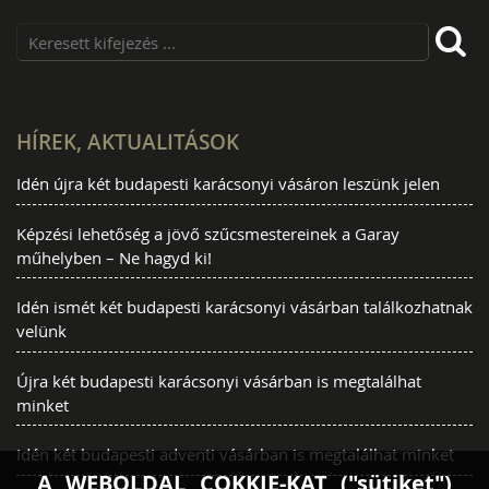
HÍREK, AKTUALITÁSOK
Idén újra két budapesti karácsonyi vásáron leszünk jelen
Képzési lehetőség a jövő szűcsmestereinek a Garay
műhelyben – Ne hagyd ki!
Idén ismét két budapesti karácsonyi vásárban találkozhatnak
velünk
Újra két budapesti karácsonyi vásárban is megtalálhat
minket
Idén két budapesti adventi vásárban is megtalálhat minket
A WEBOLDAL COKKIE-KAT ("sütiket")