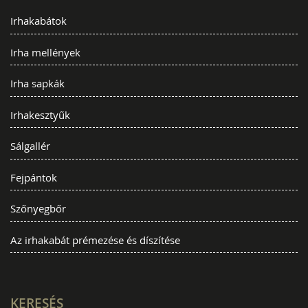
Irhakabátok
Irha mellények
Irha sapkák
Irhakesztyűk
Sálgallér
Fejpántok
Szőnyegbőr
Az irhakabát prémezése és díszítése
KERESÉS